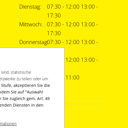
Dienstag:
07:30 - 12:00 13:00 -
17:30
Mittwoch:
07:30 - 12:00 13:00 -
17:30
Donnerstag:
07:30 - 12:00 13:00 -
17:30
Freitag:
07:30 - 12:00 13:00 -
16:30
sind, statistische
Samstag:
09:00 - 11:00
Netzwerke zu teilen oder um
r Stufe, akzeptieren Sie die
Indem Sie auf "Auswahl
n Sie zugleich gem. Art. 49
chenden Diensten in den
ormationen