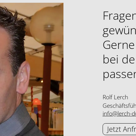
Fragen
gewün
Gerne 
bei de
passe
Rolf Lerch
Geschäftsfü
info@lerch-du
Jetzt Anf