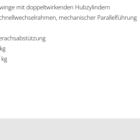
winge mit doppeltwirkenden Hubzylindern
roschnellwechselrahmen, mechanischer Parallelführung
terachsabstützung
 kg
 kg