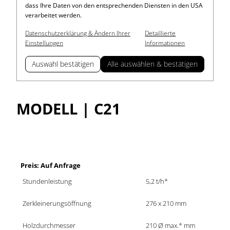
dass Ihre Daten von den entsprechenden Diensten in den USA
verarbeitet werden.
Datenschutzerklärung & Ändern Ihrer
Detaillierte
Einstellungen
Informationen
Auswahl bestätigen
Alle auswählen & bestätigen
MODELL | C21
Preis: Auf Anfrage
Stundenleistung
5,2 t/h*
Zerkleinerungsöffnung
276 x 210 mm
Holzdurchmesser
210 Ø max.* mm