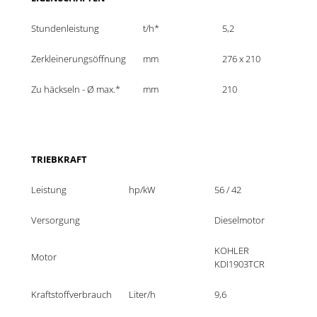
Stundenleistung
t/h*
5,2
Zerkleinerungsöffnung
mm
276 x 210
Zu häckseln - Ø max.*
mm
210
TRIEBKRAFT
Leistung
hp/kW
56 / 42
Versorgung
Dieselmotor
KOHLER 
Motor
KDI1903TCR
Kraftstoffverbrauch
Liter/h
9,6