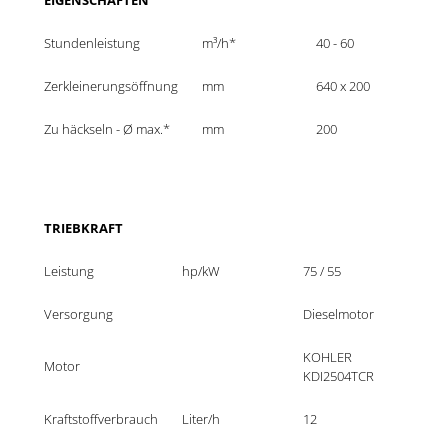
Stundenleistung
m³/h*
40 - 60
Zerkleinerungsöffnung
mm
640 x 200
Zu häckseln - Ø max.*
mm
200
TRIEBKRAFT
Leistung
hp/kW
75 / 55
Versorgung
Dieselmotor
KOHLER 
Motor
KDI2504TCR
Kraftstoffverbrauch
Liter/h
12