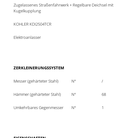
Zugelassenes Straßenfahrwerk + Regelbare Deichsel mit 
Kugelkupplung
KOHLER KDI2504TCR
Elektroanlasser
ZERKLEINERUNGSSYSTEM
Messer (gehärteter Stahl)
N°
/
Hämmer (gehärteter Stahl)
N°
68
Umkehrbares Gegenmesser
N°
1
EIGENSCHAFTEN