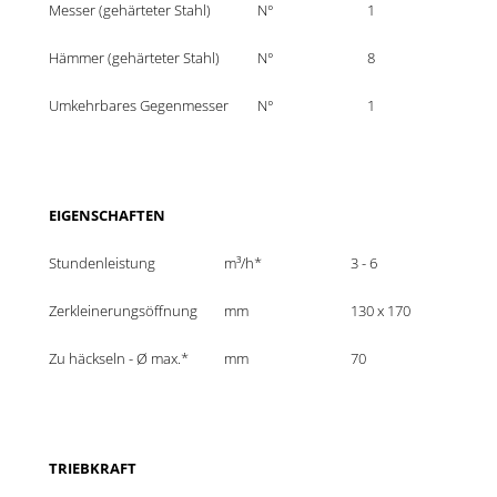
Messer (gehärteter Stahl)
N°
1
Hämmer (gehärteter Stahl)
N°
8
Umkehrbares Gegenmesser
N°
1
EIGENSCHAFTEN
Stundenleistung
m³/h*
3 - 6
Zerkleinerungsöffnung
mm
130 x 170
Zu häckseln - Ø max.*
mm
70
TRIEBKRAFT