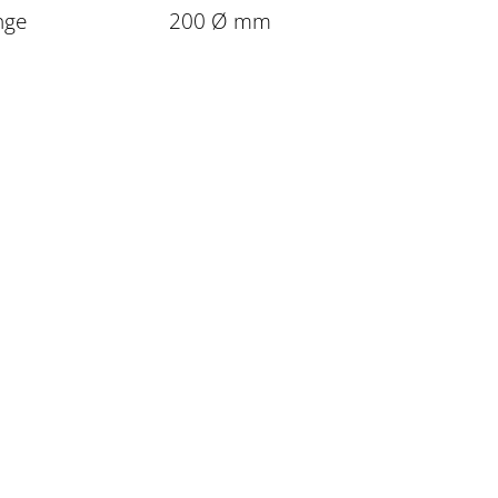
nge
200 Ø mm