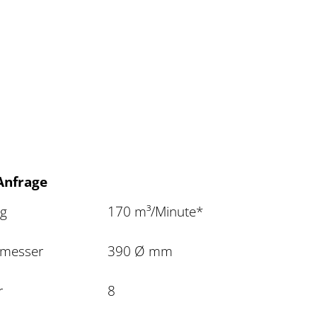
 Anfrage
ng
170 m³/Minute*
hmesser
390 Ø mm
r
8