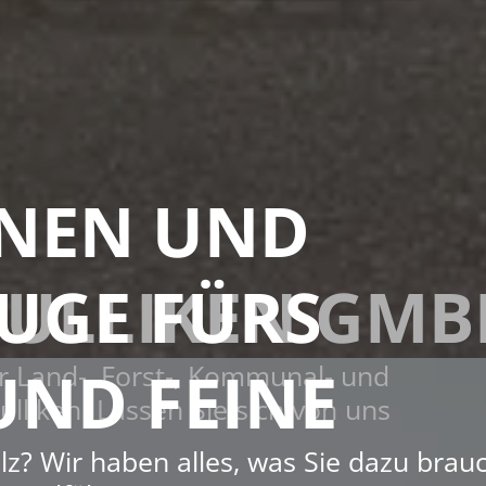
NEN UND
DULLIKEN GMB
UGE FÜRS
UND FEINE
ür Land-, Forst-, Kommunal- und
lliken. Lassen Sie sich von uns
lz? Wir haben alles, was Sie dazu brau