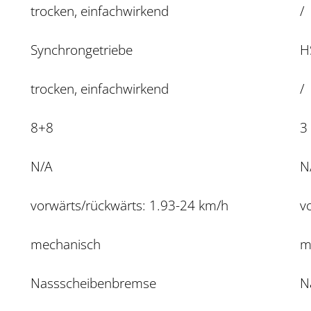
trocken, einfachwirkend
/
Synchrongetriebe
H
trocken, einfachwirkend
/
8+8
3
N/A
N
vorwärts/rückwärts: 1.93-24 km/h
v
mechanisch
m
Nassscheibenbremse
N