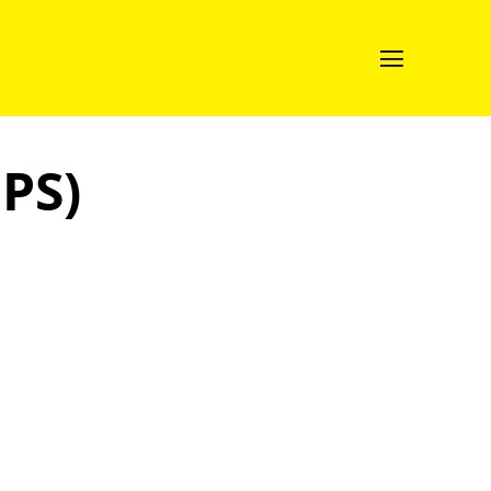

 PS)