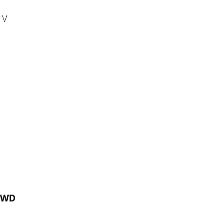
 V
 WD