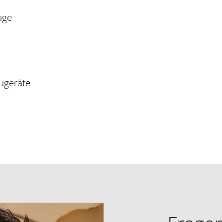
uge
augeräte