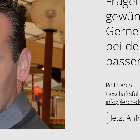
Fragen
gewün
Gerne 
bei de
passe
Rolf Lerch
Geschäftsfü
info@lerch-du
Jetzt Anf