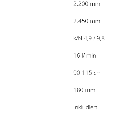
2.200 mm
2.450 mm
k/N 4,9 / 9,8
16 l/ min
90-115 cm
180 mm
Inkludiert 