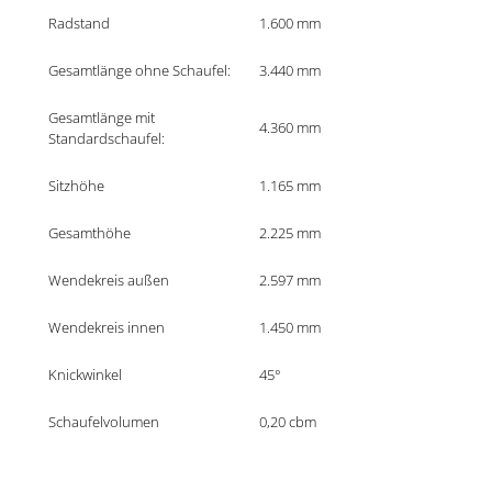
Radstand
1.600 mm
Gesamtlänge ohne Schaufel:	
3.440 mm
Gesamtlänge mit 
4.360 mm
Standardschaufel:	
Sitzhöhe 
1.165 mm
Gesamthöhe
2.225 mm
Wendekreis außen
2.597 mm
Wendekreis innen
1.450 mm
Knickwinkel
45°
Schaufelvolumen
0,20 cbm