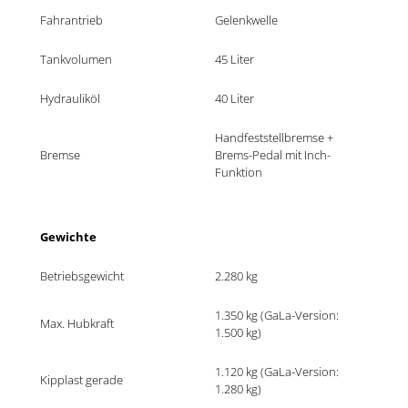
Fahrantrieb
Gelenkwelle
Tankvolumen
45 Liter
Hydrauliköl
40 Liter
Handfeststellbremse + 
Bremse
Brems-Pedal mit Inch-
Funktion
Gewichte
Betriebsgewicht
2.280 kg
1.350 kg (GaLa-Version: 
Max. Hubkraft
1.500 kg)
1.120 kg (GaLa-Version: 
Kipplast gerade
1.280 kg)