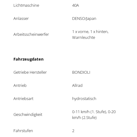
Lichtmaschine
40A
Anlasser
DENSO/Japan
1 x vorne, 1 x hinten, 
Arbeitsscheinwerfer
Warnleuchte
Fahrzeugdaten
Getriebe Hersteller
BONDIOLI
Antrieb
Allrad
Antriebsart
hydrostatisch
0-11 km/h (1. Stufe), 0-20 
Geschwindigkeit
km/h (2.Stufe)
Fahrstufen
2