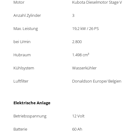
Motor
Kubota Dieselmotor Stage V
Anzahl Zylinder
3
Max. Leistung
19,2 kW / 26 PS
bei U/min
2.800
Hubraum
1.498 cm³
Kühlsystem
Wasserkühler
Luftfilter
Donaldson Europe/ Belgien
Elektrische Anlage
Betriebsspannung
12 Volt
Batterie
60 Ah