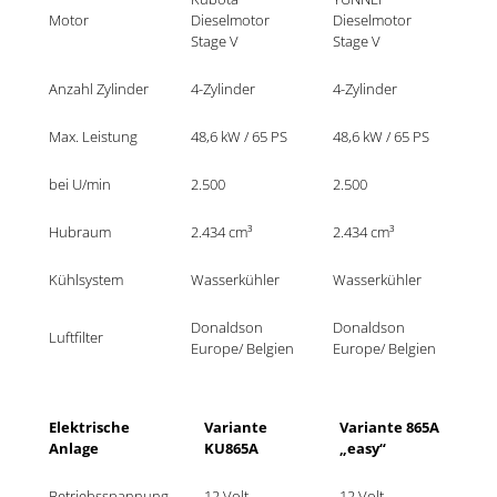
Motor
Dieselmotor 
Dieselmotor 
Stage V	
Stage V
Anzahl Zylinder
4-Zylinder	
4-Zylinder	
Max. Leistung
48,6 kW / 65 PS	
48,6 kW / 65 PS	
bei U/min
2.500
2.500
Hubraum
2.434 cm³	
2.434 cm³	
Kühlsystem
Wasserkühler
Wasserkühler
Donaldson 
Donaldson 
Luftfilter
Europe/ Belgien
Europe/ Belgien
Elektrische 
Variante 
Variante 865A 
Anlage
KU865A
„easy“
Betriebsspannung
12 Volt
12 Volt