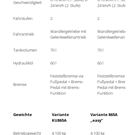
Geschwindigkeit
24 km/h (2. Stufe)
24 km/h (2. Stufe)
Fahrstufen
2
2
Wandlergetriebe mit 
Wandlergetriebe mit 
Fahrantrieb
Gelenkwellenantrieb	
Gelenkwel
Tankvolumen
70 l	
70 l	
Hydrauliköl
60 l	
60 l	
Feststellbremse via 
Feststellbremse via 
Fußpedal + Brems-
Fußpedal + Brems-
Bremse
Pedal mit Brems-
Pedal mit Brems-
Funktion	
Funktion	
Gewichte
Variante 
Variante 865A 
KU865A
„easy“
Betriebsgewicht
4.100 kg	
4.100 kg	