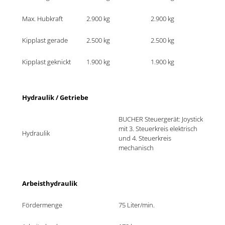
Max. Hubkraft
2.900 kg	
2.900 kg	
Kipplast gerade
2.500 kg	
2.500 kg	
Kipplast geknickt
1.900 kg	
1.900 kg	
Hydraulik / Getriebe
BUCHER Steuergerät: Joystick 
mit 3. Steuerkreis elektrisch 
Hydraulik
und 4. Steuerkreis 
mechanisch
Arbeisthydraulik
Fördermenge
75 Liter/min.