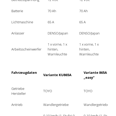
Batterie
70 Ah
70 Ah
Lichtmaschine
65 A
65 A
Anlasser
DENSO/Japan
DENSO/Japan
1 x vorne, 1 x 
1 x vorne, 1 x 
Arbeitsscheinwerfer
hinten, 
hinten, 
Warnleuchte
Warnleuchte
Fahrzeugdaten
Variante 865A 
Variante KU865A
„easy“
Getriebe 
TOYO	
TOYO	
Hersteller
Antrieb
Wandlergetriebe	
Wandlergetriebe	
0-10 km/h (1. Stufe) 0-
0-10 km/h (1. Stufe) 0-