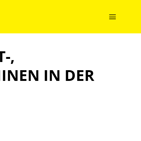

-,
NEN IN DER