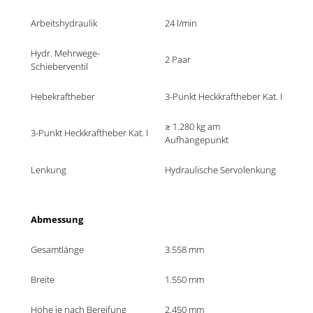
Arbeitshydraulik
24 l/min
Hydr. Mehrwege-
2 Paar
Schieberventil
Hebekraftheber
3-Punkt Heckkraftheber Kat. I
≥ 1.280 kg am 
3-Punkt Heckkraftheber Kat. I
Aufhängepunkt
Lenkung 
Hydraulische Servolenkung 
Abmessung
Gesamtlänge
3.558 mm
Breite
1.550 mm
Höhe je nach Bereifung 
2.450 mm