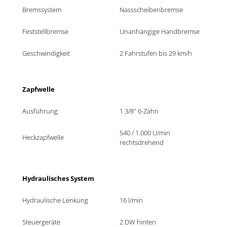
Bremssystem
Nassscheibenbremse
Feststellbremse
Unanhängige Handbremse
Geschwindigkeit
2 Fahrstufen bis 29 km/h
Zapfwelle
Ausführung 
1 3/8" 6-Zahn
540 / 1.000 U/min 
Heckzapfwelle
rechtsdrehend 
Hydraulisches System
Hydraulische Lenkung 
16 l/min
Steuergeräte
2 DW hinten