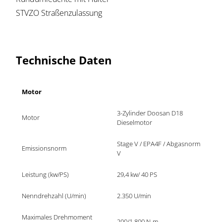
STVZO Straßenzulassung
Technische Daten
Motor
3-Zylinder Doosan D18 
Motor 	
Dieselmotor
Stage V / EPA4F / Abgasnorm 
Emissionsnorm
V
Leistung (kw/PS)
29,4 kw/ 40 PS
Nenndrehzahl (U/min)
2.350 U/min
Maximales Drehmoment 
200/1.800 N-m