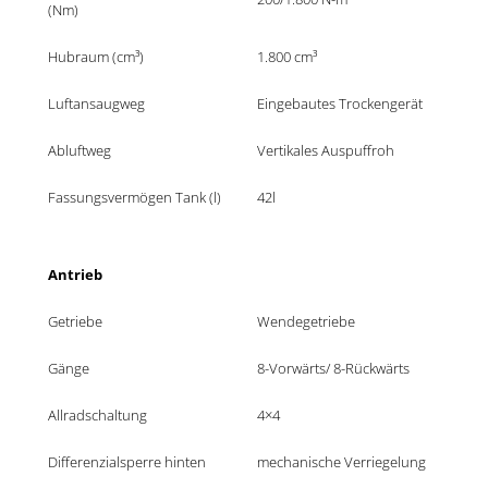
(Nm)
Hubraum (cm³)
1.800 cm³
Luftansaugweg 
Eingebautes Trockengerät
Abluftweg
Vertikales Auspuffroh
Fassungsvermögen Tank (l)
42l
Antrieb
Getriebe
Wendegetriebe
Gänge
8-Vorwärts/ 8-Rückwärts
Allradschaltung
4×4
Differenzialsperre hinten
mechanische Verriegelung